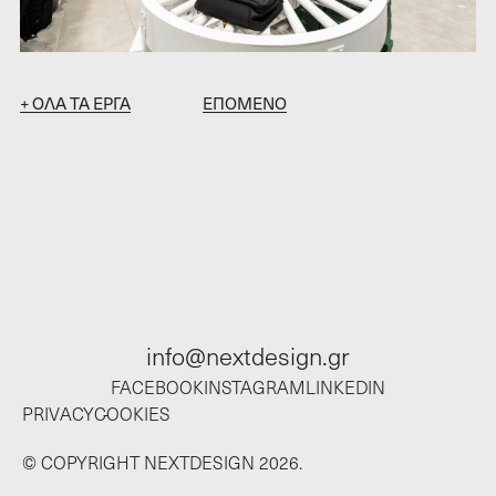
+ ΟΛΑ ΤΑ ΕΡΓΑ
ΕΠΟΜΕΝΟ
INTERESTED IN A
PROJECT?
info@nextdesign.gr
FACEBOOK
INSTAGRAM
LINKEDIN
PRIVACY
COOKIES
© COPYRIGHT NEXTDESIGN 2026.